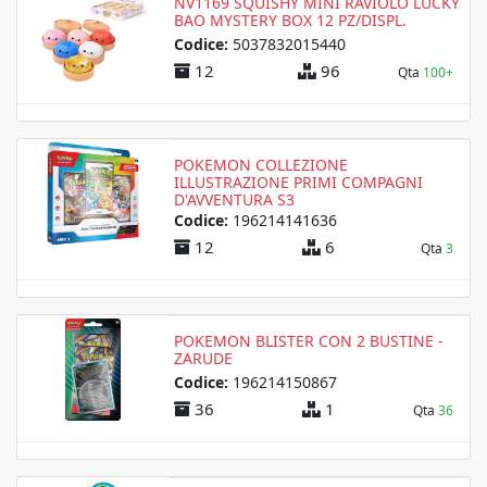
NV1169 SQUISHY MINI RAVIOLO LUCKY
BAO MYSTERY BOX 12 PZ/DISPL.
Codice:
5037832015440
12
96
Qta
100+
POKEMON COLLEZIONE
ILLUSTRAZIONE PRIMI COMPAGNI
D'AVVENTURA S3
Codice:
196214141636
12
6
Qta
3
POKEMON BLISTER CON 2 BUSTINE -
ZARUDE
Codice:
196214150867
36
1
Qta
36