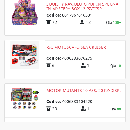
SQUISHY RAVIOLO K-POP IN SPUGNA
IN MYSTERY BOX 12 PZ/DISPL.
Codice:
8017967816331
72
12
Qta
100+
R/C MOTOSCAFO SEA CRUISER
Codice:
4006333076275
6
1
Qta
10
MOTOR MUTANTS 10 ASS. 20 PZ/DISPL.
Codice:
4006333104220
20
1
Qta
88