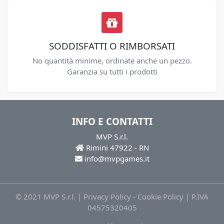
SODDISFATTI O RIMBORSATI
No quantità minime, ordinate anche un pezzo.
Garanzia su tutti i prodotti
INFO E CONTATTI
MVP S.r.l.
Rimini 47922 - RN
info@mvpgames.it
© 2021 MVP S.r.l. |
Privacy Policy
-
Cookie Policy
| P.IVA
04575320405