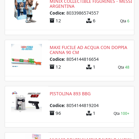
MINIX COLLECTIBLE FIGURINES - MESSI
ARGENTINA
Codice:
8033986574557
12
6
Qta
6
MAXI FUCILE AD ACQUA CON DOPPIA
CANNA 90 CM
Codice:
8054144816654
12
1
Qta
48
PISTOLINA 893 BBG
Codice:
8054144819204
96
1
Qta
100+